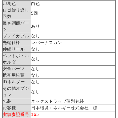
印刷色
白色
ロゴ繰り返し
5回
回数
長さ調節パー
あり
ツ
ブレイカブル
なし
先端仕様
レバーナスカン
伸縮リール
なし
ペットボトル
なし
ホルダー
安全パーツ
なし
携帯用松葉
なし
IDホルダー
なし
その他オプシ
なし
ョン
包装
ネックストラップ個別包装
お客様
日本環境エネルギー株式会社 様
実績参照番号
165