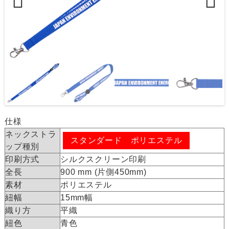
Previous
Next
仕様
ネックストラ
スタンダード ポリエステル
ップ種別
印刷方式
シルクスクリーン印刷
全長
900 mm (片側450mm)
素材
ポリエステル
紐幅
15mm幅
織り方
平織
紐色
青色