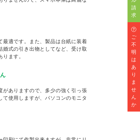
ル
請
求
ご
て最適です。また、製品は台紙に装着
不
結婚式の引き出物としてなど、受け取
明
あります。
は
あ
せん
り
ま
せ
度がありますので、多少の強く引っ張
ん
して使用しますが、パソコンのモニタ
か
ー印刷にて作製出来ますが、非常にリ