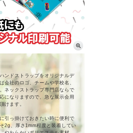
ハンドストラップをオリジナルデ
ば会社のロゴ、チームや学校名、
。ネックストラップ専門店ならで
応になりますので、急な展示会用
頂けます。
に引っ掛けておきたい時に便利で
そ2g、厚さ1mm程度と装着してい
。やわらかいポリエステル素材