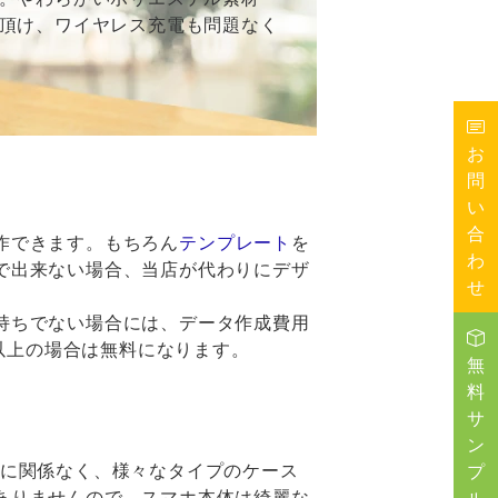
頂け、ワイヤレス充電も問題なく
お
問
い
合
作できます。もちろん
テンプレート
を
わ
で出来ない場合、当店が代わりにデザ
せ
持ちでない場合には、データ作成費用
本以上の場合は無料になります。
無
料
サ
ン
種に関係なく、様々なタイプのケース
プ
ありませんので、スマホ本体は綺麗な