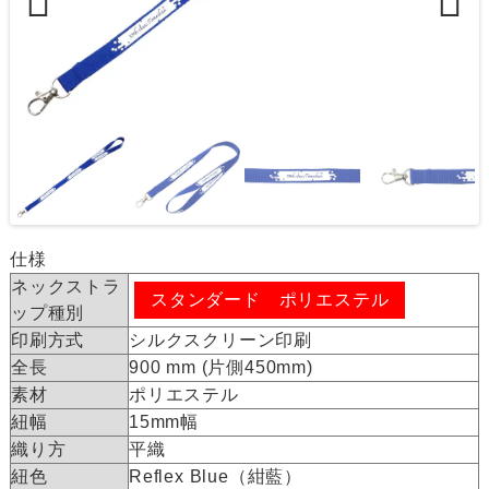
Previous
Next
仕様
ネックストラ
スタンダード ポリエステル
ップ種別
印刷方式
シルクスクリーン印刷
全長
900 mm (片側450mm)
素材
ポリエステル
紐幅
15mm幅
織り方
平織
紐色
Reflex Blue（紺藍）