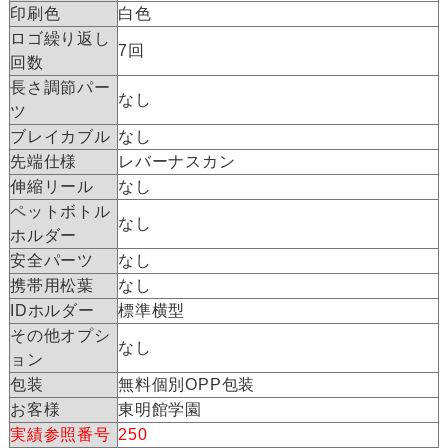
印刷色
白色
ロゴ繰り返し
7回
回数
長さ調節パー
なし
ツ
ブレイカブル
なし
先端仕様
レバーナスカン
伸縮リール
なし
ペットボトル
なし
ホルダー
安全パーツ
なし
携帯用松葉
なし
IDホルダー
標準横型
その他オプシ
なし
ョン
包装
無料個別OPP包装
お客様
東明館学園
実績参照番号
250