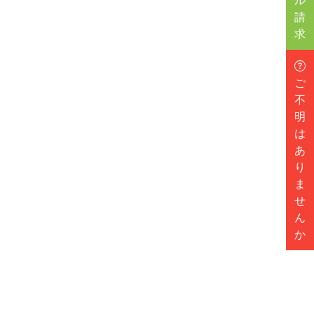
ル
請
求
ご
不
明
は
あ
り
ま
せ
ん
か