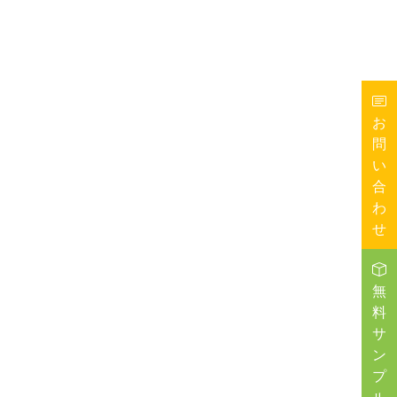
お
問
い
合
わ
せ
無
料
サ
ン
プ