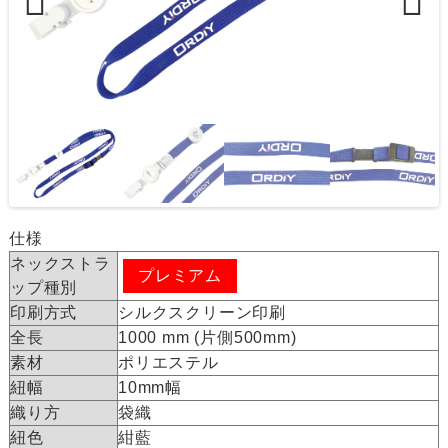
Previous
Next
仕様
ネックストラ
プレミアム
ップ種別
印刷方式
シルクスクリーン印刷
全長
1000 mm (片側500mm)
素材
ポリエステル
紐幅
10mm幅
織り方
袋織
紐色
紺藍