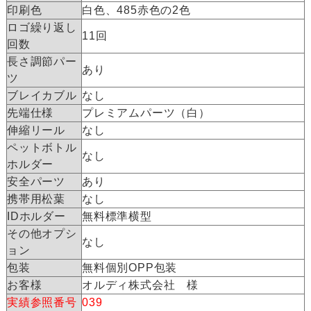
印刷色
白色、485赤色の2色
ロゴ繰り返し
11回
回数
長さ調節パー
あり
ツ
ブレイカブル
なし
先端仕様
プレミアムパーツ（白）
伸縮リール
なし
ペットボトル
なし
ホルダー
安全パーツ
あり
携帯用松葉
なし
IDホルダー
無料標準横型
その他オプシ
なし
ョン
包装
無料個別OPP包装
お客様
オルディ株式会社 様
実績参照番号
039