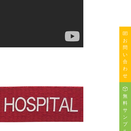
お
問
い
合
わ
せ
無
料
サ
ン
プ