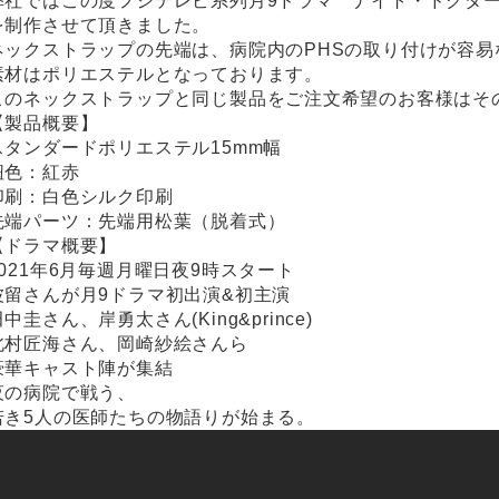
弊社ではこの度フジテレビ系列月9ドラマ ナイト・ドクタ
を制作させて頂きました。
ネックストラップの先端は、病院内のPHSの取り付けが容
素材はポリエステルとなっております。
このネックストラップと同じ製品をご注文希望のお客様はそ
【製品概要】
スタンダードポリエステル15mm幅
紐色：紅赤
印刷：白色シルク印刷
先端パーツ：先端用松葉（脱着式）
【ドラマ概要】
2021年6月毎週月曜日夜9時スタート
波留さんが月9ドラマ初出演&初主演
中圭さん、岸勇太さん(King&prince)
北村匠海さん、岡崎紗絵さんら
豪華キャスト陣が集結
夜の病院で戦う、
若き5人の医師たちの物語りが始まる。