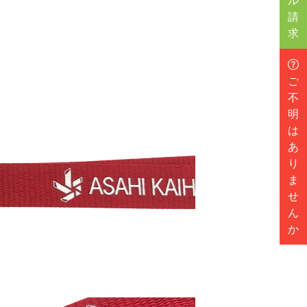
ル
請
求
ご
不
明
は
あ
り
ま
せ
ん
か